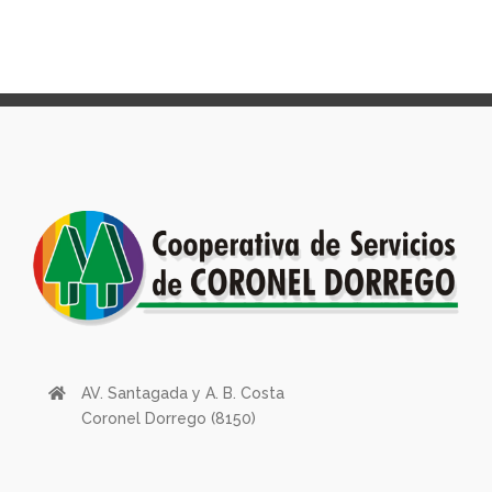
AV. Santagada y A. B. Costa
Coronel Dorrego (8150)