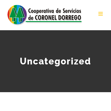
Skip
to
content
Uncategorized